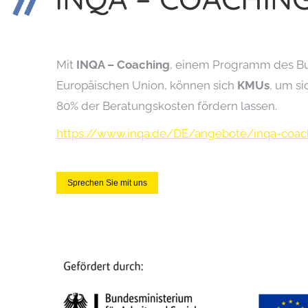
Mit
INQA – Coaching
, einem Programm des Bun
Europäischen Union, können sich
KMUs
, um si
80% der Beratungskosten fördern lassen.
https://www.inqa.de/DE/angebote/inqa-coac
Sprechen Sie mit uns