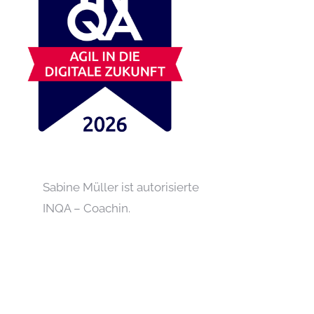
Sabine Müller ist autorisierte
INQA – Coachin.